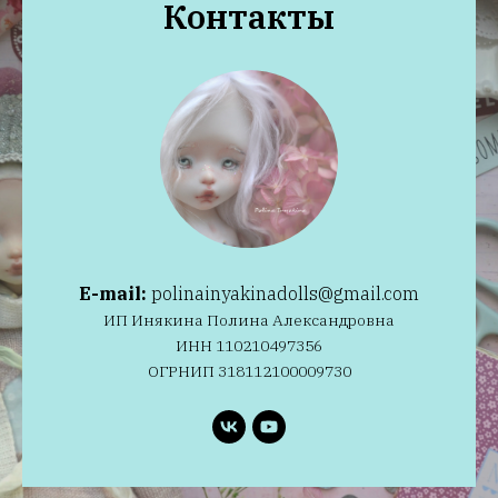
Контакты
E-mail:
polinainyakinadolls@gmail.com
ИП Инякина Полина Александровна
ИНН 110210497356
ОГРНИП 318112100009730