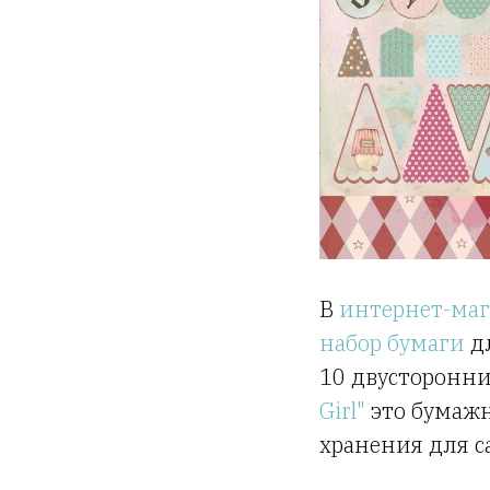
В
интернет-маг
набор бумаги
дл
10 двусторонни
Girl"
это бумажн
хранения для с