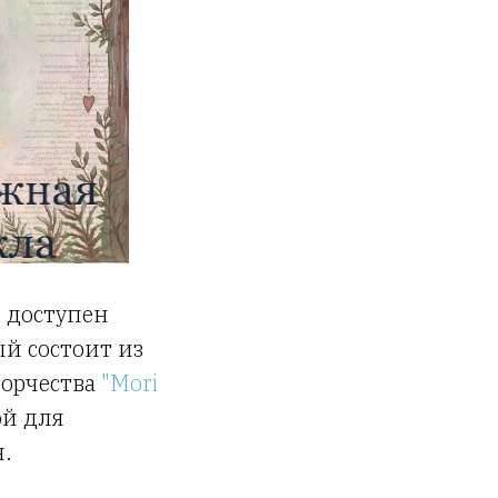
 доступен
рый состоит из
ворчества
"Mori
ой для
я.